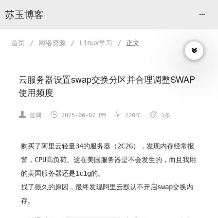
苏玉博客
首页
/
网络资源
/
Linux学习
/
正文
云服务器设置swap交换分区并合理调整SWAP
使用频度




蓝调
2025-06-07 PM
720℃
1条
购买了阿里云轻量34的服务器（2C2G），发现内存经常报
警，CPU高负荷。这在美国服务器是不会发生的，而且我用
的美国服务器还是1c1g的。
找了很久的原因，最终发现阿里云默认不开启swap交换内
存。