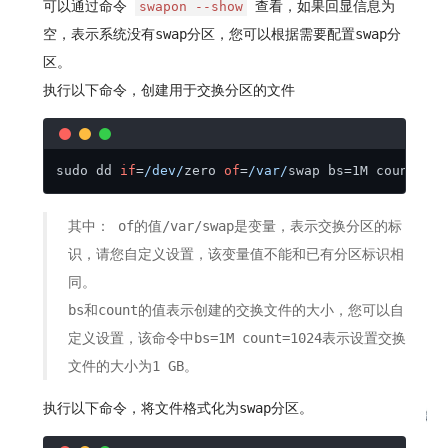
可以通过命令
查看，如果回显信息为
swapon --show
空，表示系统没有swap分区，您可以根据需要配置swap分
区。
执行以下命令，创建用于交换分区的文件
sudo dd 
if
=
/dev/
zero 
of
=
/var/
swap bs=1M count=
10
其中： of的值/var/swap是变量，表示交换分区的标
识，请您自定义设置，该变量值不能和已有分区标识相
同。
bs和count的值表示创建的交换文件的大小，您可以自
定义设置，该命令中bs=1M count=1024表示设置交换
文件的大小为1 GB。
执行以下命令，将文件格式化为swap分区。