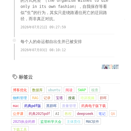
的方式死去”（the organism wishes to die
only in its own fashion），自我保存等看
似“生”的行为，其实只是绕路通往死亡的迂回路
径，而非真正对抗。
2026年07月21日 09:27:59
每个人的命运都自出生并已被安排
2026年07月03日 08:10:12
多个服务器遭到木马植入，挖矿，跑流量，端口扫
描，无语啦。
标签云

2026年06月21日 08:57:16
博客优化
数据库
ubuntu
阅读
SWAP
核查
现在CMO都好卷，交付物其实都做的不好，因为太忙
物料管理
RAG
记录
宝塔
搜索
培训视频
群晖
了
mac
药典pdf版
黑群晖
质量管理
药典电子版下载
2026年06月08日 21:15:42
公开课
药典2025pdf
AI
教程
deepseek
笔记
QA
2025执业药师
监管科学大会
主体责任
MAC软件
管住嘴
下载工具
2026年06月01日 13:37:03