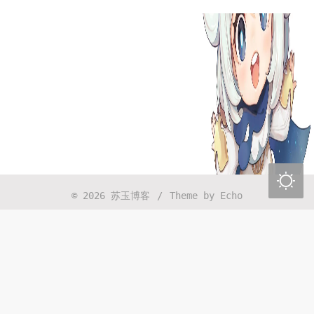
CRS-细胞因子释放综合征Cytokine Release
Syndrome
2026年04月30日 13:16:48
PMC-Portfolio Management Committee管线/
组合管理委员会会议
2026年04月30日 13:14:08
一切都是最好的安排

2026年04月17日 21:46:01
© 2026
苏玉博客
/
Theme by
Echo
时间太快了，珍惜每一天
2026年04月07日 11:09:06
以前上班总感觉没有发挥自己最大的能力在干活，
没那么资源和权限让我去做。现在是忙得彻底被榨
干了，找到一个能够balence的好难啊，还得自己