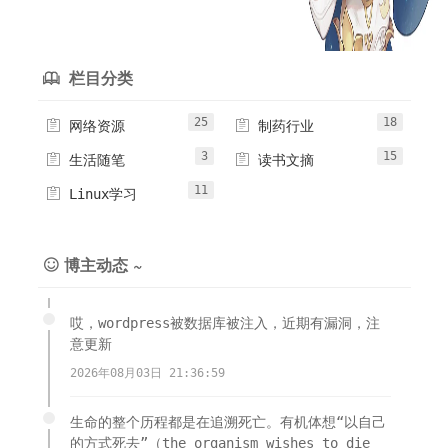
方案。方案一：修改con...
栏目分类

25
18


网络资源
制药行业
3
15


生活随笔
读书文摘
11

Linux学习
博主动态 ~

哎，wordpress被数据库被注入，近期有漏洞，注
意更新
2026年08月03日 21:36:59
生命的整个历程都是在追溯死亡。有机体想“以自己
的方式死去”（the organism wishes to die