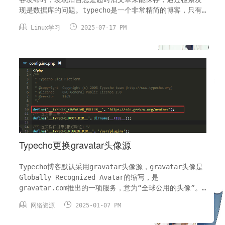
现是数据库的问题。typecho是一个非常精简的博客，只有
几张数据表，而且是utf-8编码的。而emoji需要使用


Linux学习
2025-07-17 PM
utf8mb4（utf8mb4编码只有在PHP5.5以后才支持）。我们
可以通过下面两个步骤可以轻松让typecho支持emoji表
情。修改数据库编码进入PhpMya...
Typecho更换gravatar头像源
Typecho博客默认采用gravatar头像源，gravatar头像是
Globally Recognized Avatar的缩写，是
gravatar.com推出的一项服务，意为“全球公用的头像”。
是全球最受欢迎的头像源，很多博客程序包含wordpress均


网络资源
2025-01-07 PM
使用gravatar。但是该头像源在国内被禁用访问，导致博客
经常出现头像无法加载的情况。为了解决这个问题，有两个