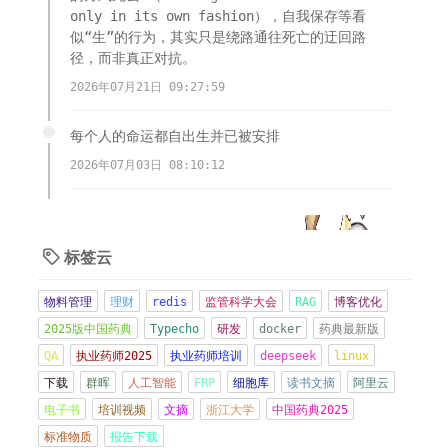
only in its own fashion），自我保存等看
似“生”的行为，其实只是绕路通往死亡的迂回路
径，而非真正对抗。
2026年07月21日 09:27:59
每个人的命运都自出生并已被安排
2026年07月03日 08:10:12
多个服务器遭到木马植入，挖矿，跑流量，端口扫
描，无语啦。
标签云

2026年06月21日 08:57:16
物料管理
理财
redis
监管科学大会
RAG
博客优化
现在CMO都好卷，交付物其实都做的不好，因为太忙
2025版中国药典
Typecho
研发
docker
药典最新版
了
QA
执业药师2025
执业药师培训
deepseek
linux
2026年06月08日 21:15:42
下载
群晖
人工智能
FRP
细胞库
读书文摘
阿里云
电子书
培训视频
文摘
浙江大学
中国药典2025
管住嘴
标准物质
报告下载
2026年06月01日 13:37:03