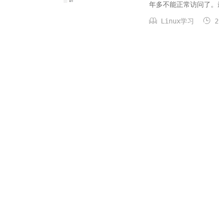
年多不能正常访问了。
原因：未关闭pathinf


Linux学习
2
掉 i...