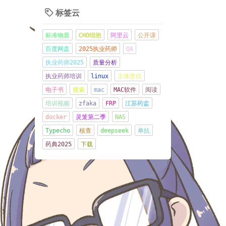
2026年07月03日 08:10:12
标签云

多个服务器遭到木马植入，挖
标准物质
CHO细胞
阿里云
公开课
矿，跑流量，端口扫描，无语
百度网盘
2025执业药师
QA
啦。
执业药师2025
质量分析
2026年06月21日 08:57:16
执业药师培训
linux
主体责任
电子书
搜索
mac
MAC软件
阅读
现在CMO都好卷，交付物其实
培训视频
zfaka
FRP
江苏药监
都做的不好，因为太忙了
docker
灵笼第二季
NAS
2026年06月08日 21:15:42
Typecho
核查
deepseek
单抗
管住嘴
药典2025
下载
2026年06月01日 13:37:03
CRS-细胞因子释放综合征
Cytokine Release
Syndrome
2026年04月30日 13:16:48