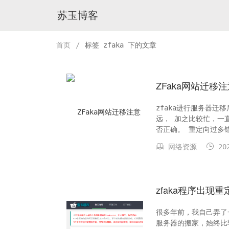
苏玉博客
首页
/
标签 zfaka 下的文章
ZFaka网站迁移
zfaka进行服务器迁移后
远， 加之比较忙，一
否正确。 重定向过多错
证书。 检查是否按照 zf


网络资源
202
zfaka程序出现
很多年前，我自己弄了
服务器的搬家，始终比