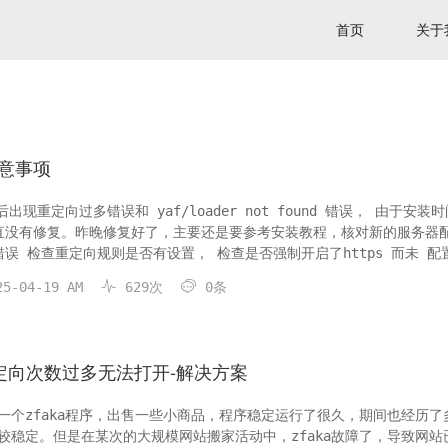
首页
关于
注意事项
出现重定向过多错误和 yaf/loader not found 错误， 由于安装
直没有修复。昨晚修复好了，主要还是要参考安装教程，核对新的服务器
误 检查重定向规则是否有设置， 检查是否强制开启了https 而未 配置
aka的安装教程 注释掉include pa...


5-04-19 AM
629次
0条
重定向次数过多无法打开-解决方案
一个zfaka程序，出售一些小商品，程序稳定运行了很久，期间也经历了
较稳定。但是在某次的大规模网站搬家活动中，zfaka故障了，导致网站