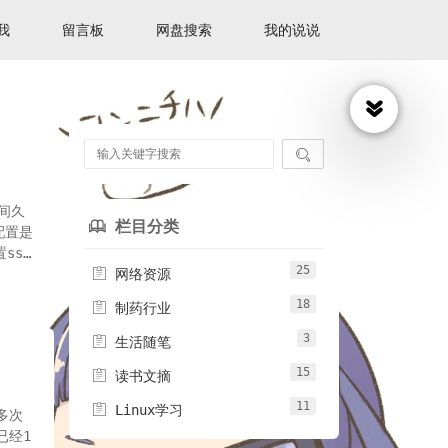
我
留言板
网盘搜索
我的说说

时间久
栏目分类

配置是
ssl
25

网络资源
18

制药行业
3

生活随笔
15

读书文摘
11

Linux学习
多次
已经1