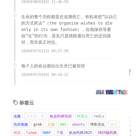
2026年08月03日 21:36:59
生命的整个历程都是在追溯死亡。有机体想“以自己
的方式死去”（the organism wishes to die
only in its own fashion），自我保存等看
似“生”的行为，其实只是绕路通往死亡的迂回路
径，而非真正对抗。
2026年07月21日 09:27:59
每个人的命运都自出生并已被安排
2026年07月03日 08:10:12
多个服务器遭到木马植入，挖矿，跑流量，端口扫
描，无语啦。
标签云

2026年06月21日 08:57:16
法规
灵笼第二季
执业药师培训
阿里云
redis
现在CMO都好卷，交付物其实都做的不好，因为太忙
培训视频
grok
文摘
NAS
ubuntu
博客优化
笔记
了
阅读
linux
SWAP
下载
执业药师2025
2025版药典
2026年06月08日 21:15:42