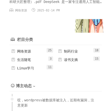
科研大匠整理）.pdf DeepSeek 是一家专注通用人工智能
的中国科技公司，其开源推理模型 DeepSeek - R1 性能卓


网络资源
2025-02-14 PM
越，在数学、代码、自然语言推理等任务上可与 OpenAI -
o1 正式版比肩，且支持免费商用。它的应用场景极为广
泛，涵盖智能对话、文本生成...
栏目分类

25
18


网络资源
制药行业
3
15


生活随笔
读书文摘
11

Linux学习
博主动态 ~

哎，wordpress被数据库被注入，近期有漏洞，注
意更新