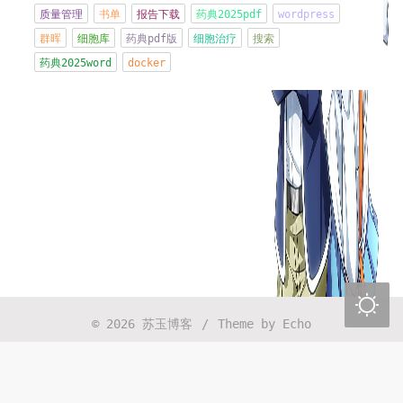
质量管理
书单
报告下载
药典2025pdf
wordpress
群晖
细胞库
药典pdf版
细胞治疗
搜索
管住嘴
药典2025word
docker
2026年06月01日 13:37:03
CRS-细胞因子释放综合征Cytokine Release
Syndrome
2026年04月30日 13:16:48
PMC-Portfolio Management Committee管线/
组合管理委员会会议
2026年04月30日 13:14:08
一切都是最好的安排

2026年04月17日 21:46:01
© 2026
苏玉博客
/
Theme by
Echo
时间太快了，珍惜每一天
2026年04月07日 11:09:06