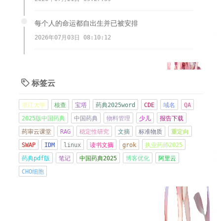
每个人的命运都自出生并已被安排
2026年07月03日 08:10:12
多个服务器遭到木马植入，挖矿，跑流量，端口扫
描，无语啦。
标签云

2026年06月21日 08:57:16
浙江大学
核查
宝塔
药典2025word
CDE
域名
QA
现在CMO都好卷，交付物其实都做的不好，因为太忙
2025版中国药典
中国药典
物料管理
少儿
报告下载
了
药审云课堂
RAG
稳定性研究
文摘
标准物质
重定向
2026年06月08日 21:15:42
SWAP
IDM
linux
读书文摘
grok
执业药师2025
药典pdf版
笔记
中国药典2025
博客优化
阿里云
管住嘴
CHO细胞
2026年06月01日 13:37:03
CRS-细胞因子释放综合征Cytokine Release
Syndrome