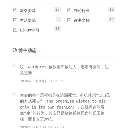
25
18


网络资源
制药行业
3
15


生活随笔
读书文摘
11

Linux学习
博主动态 ~

哎，wordpress被数据库被注入，近期有漏洞，注
意更新
2026年08月03日 21:36:59
生命的整个历程都是在追溯死亡。有机体想“以自己
的方式死去”（the organism wishes to die
only in its own fashion），自我保存等看
似“生”的行为，其实只是绕路通往死亡的迂回路
径，而非真正对抗。
2026年07月21日 09:27:59