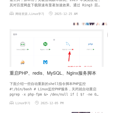
其对百度网盘下载限速有显著加速效果。通过 Ring3 层
Hook 技术修改系统时间函数，在不侵入内核的情况下实现


网络资源
,
Linux学习
2025-12-25 AM
加速，实测下载速度可从 100KB/s 提升至 2-3MB/s，最
高可达 70MB/s（视网络环境而定）。核心特性双平台兼
容：轻松适配 x86 与 x64...
重启PHP、redis、MySQL、Nginx服务脚本
下面介绍一些自动重新的shell指令脚本PHP监控
#!/bin/bash # Linux监控PHP服务，关闭就自动重启
pgrep -x php-fpm &> /dev/null if [ $? -ne 0
];then /etc/init.d/php-fpm-56 restart echo "监


Linux学习
2025-12-05 PM
控到php56已停止，已执行重启计划，时间： `date
"+...