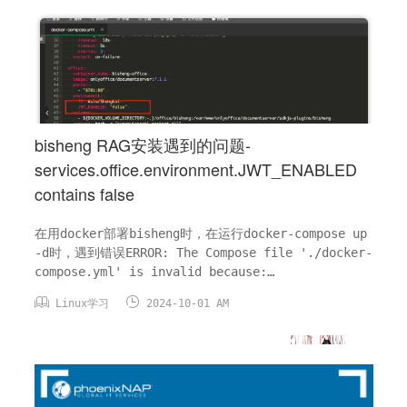
bisheng RAG安装遇到的问题-
services.office.environment.JWT_ENABLED
contains false
在用docker部署bisheng时，在运行docker-compose up
-d时，遇到错误ERROR: The Compose file './docker-
compose.yml' is invalid because:
services.office.environment.JWT_ENABLED


Linux学习
2024-10-01 AM
contains false, which is an invalid type, ...