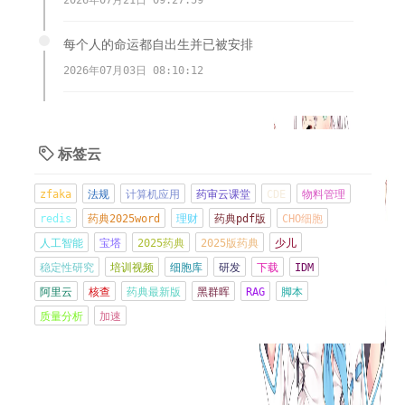
每个人的命运都自出生并已被安排
2026年07月03日 08:10:12
多个服务器遭到木马植入，挖矿，跑流量，端口扫
描，无语啦。
标签云

2026年06月21日 08:57:16
zfaka
法规
计算机应用
药审云课堂
CDE
物料管理
现在CMO都好卷，交付物其实都做的不好，因为太忙
redis
药典2025word
理财
药典pdf版
CHO细胞
了
人工智能
宝塔
2025药典
2025版药典
少儿
2026年06月08日 21:15:42
稳定性研究
培训视频
细胞库
研发
下载
IDM
阿里云
核查
药典最新版
黑群晖
RAG
脚本
管住嘴
质量分析
加速
2026年06月01日 13:37:03
CRS-细胞因子释放综合征Cytokine Release
Syndrome