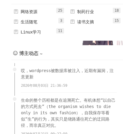
25
18


网络资源
制药行业
3
15


生活随笔
读书文摘
11

Linux学习
博主动态 ~

哎，wordpress被数据库被注入，近期有漏洞，注
意更新
2026年08月03日 21:36:59
生命的整个历程都是在追溯死亡。有机体想“以自己
的方式死去”（the organism wishes to die
only in its own fashion），自我保存等看
似“生”的行为，其实只是绕路通往死亡的迂回路
径，而非真正对抗。
2026年07月21日 09:27:59