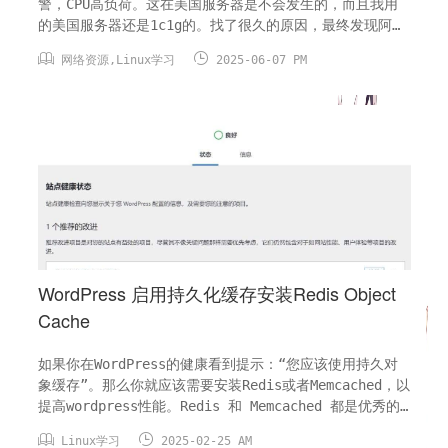
警，CPU高负荷。这在美国服务器是不会发生的，而且我用
的美国服务器还是1c1g的。找了很久的原因，最终发现阿里
云默认不开启swap交换内存。可以通过命令 swapon --


网络资源
,
Linux学习
2025-06-07 PM
show 查看，如果回显信息为空，表示系统没有swap分区，
您可以根据需要配置swap分区。执行以下命令，创建用于交
换分区的文件sudo dd if=/dev...
WordPress 启用持久化缓存安装Redis Object
Cache
如果你在WordPress的健康看到提示：“您应该使用持久对
象缓存”。那么你就应该需要安装Redis或者Memcached，以
提高wordpress性能。Redis 和 Memcached 都是优秀的
内存缓存系统，它们都可以提高应用程序的性能和响应速


Linux学习
2025-02-25 AM
度。但是，它们之间有一些区别。Redis 支持多种数据结构