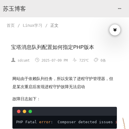
苏玉博客
首页
/
Linux学习
/
正文
宝塔消息队列配置如何指定PHP版本




sdcumt
2025-07-09 PM
725℃
0条
网站由于依赖队列任务，所以安装了进程守护管理器，但
是某次重启后发现进程守护故障无法启动
故障日志如下：
PHP Fatal 
error
:  Composer detected issues 
in
 yo