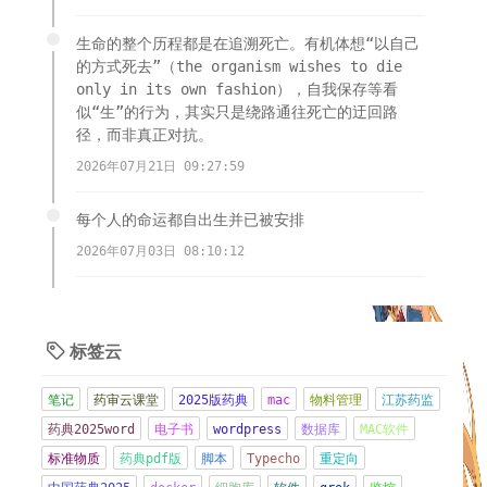
生命的整个历程都是在追溯死亡。有机体想“以自己
的方式死去”（the organism wishes to die
only in its own fashion），自我保存等看
似“生”的行为，其实只是绕路通往死亡的迂回路
径，而非真正对抗。
2026年07月21日 09:27:59
每个人的命运都自出生并已被安排
2026年07月03日 08:10:12
多个服务器遭到木马植入，挖矿，跑流量，端口扫
描，无语啦。
标签云

2026年06月21日 08:57:16
笔记
药审云课堂
2025版药典
mac
物料管理
江苏药监
现在CMO都好卷，交付物其实都做的不好，因为太忙
药典2025word
电子书
wordpress
数据库
MAC软件
了
标准物质
药典pdf版
脚本
Typecho
重定向
2026年06月08日 21:15:42