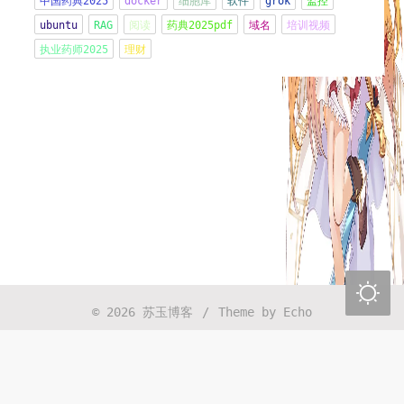
中国药典2025
docker
细胞库
软件
grok
监控
ubuntu
RAG
阅读
药典2025pdf
域名
培训视频
管住嘴
执业药师2025
理财
2026年06月01日 13:37:03
CRS-细胞因子释放综合征Cytokine Release
Syndrome
2026年04月30日 13:16:48
PMC-Portfolio Management Committee管线/
组合管理委员会会议
2026年04月30日 13:14:08
一切都是最好的安排

2026年04月17日 21:46:01
© 2026
苏玉博客
/
Theme by
Echo
时间太快了，珍惜每一天
2026年04月07日 11:09:06