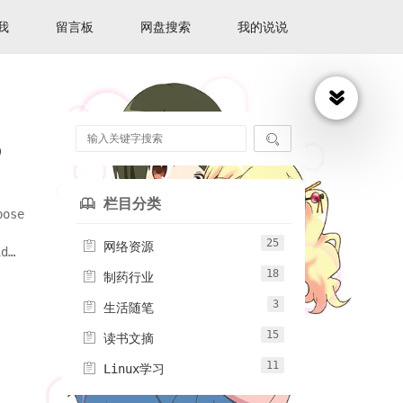
我
留言板
网盘搜索
我的说说

D
栏目分类

ose
25

网络资源
id
18

制药行业
3

生活随笔
15

读书文摘
11

Linux学习