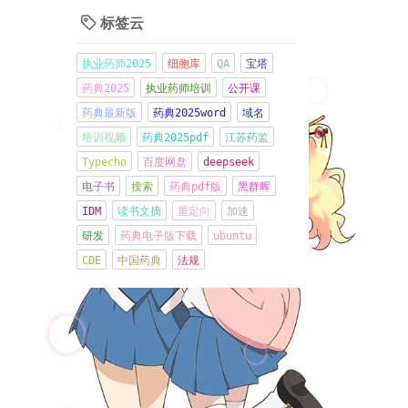
2026年07月03日 08:10:12
标签云

多个服务器遭到木马植入，挖
执业药师2025
细胞库
QA
宝塔
矿，跑流量，端口扫描，无语
药典2025
执业药师培训
公开课
啦。
药典最新版
药典2025word
域名
2026年06月21日 08:57:16
培训视频
药典2025pdf
江苏药监
Typecho
百度网盘
deepseek
现在CMO都好卷，交付物其实
电子书
搜索
药典pdf版
黑群晖
都做的不好，因为太忙了
IDM
读书文摘
重定向
加速
2026年06月08日 21:15:42
研发
药典电子版下载
ubuntu
管住嘴
CDE
中国药典
法规
2026年06月01日 13:37:03
CRS-细胞因子释放综合征
Cytokine Release
Syndrome
2026年04月30日 13:16:48