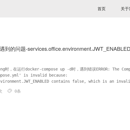
首页
关于
到的问题-services.office.environment.JWT_ENABLE
ng时，在运行docker-compose up -d时，遇到错误ERROR: The Comp
mpose.yml' is invalid because:
nvironment.JWT_ENABLED contains false, which is an inval

次
0条