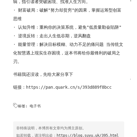
辑，指引读者突破困境、找准人生方向。
· 财富破局：破解"努力却贫穷"的因果，掌握运筹型创富
思维
· 认知升维：重构你的决策系统，避免"低质量勤奋陷阱"
· 逆境反转：走出人生低谷期，逆风翻盘
· 能量管理：解决目标模糊、动力不足的痛问题 当传统文
化智慧遇上现实生存困境，这本书将给你最锋利的破局之
刃。
书籍我还没读，先给大家分享下
链接：
https://pan.quark.cn/s/393d889f8bcc

标签:
电子书
非特殊说明，本博所有文章均为博主原创。
如若转载，请注明出处：
https://blog.suyu.uk/395.html