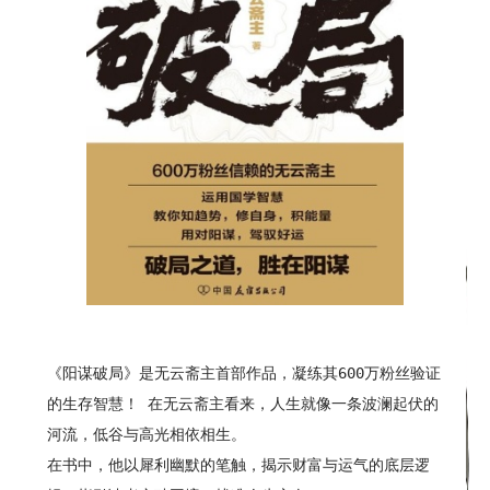
《阳谋破局》是无云斋主首部作品，凝练其600万粉丝验证
的生存智慧！ 在无云斋主看来，人生就像一条波澜起伏的
河流，低谷与高光相依相生。
在书中，他以犀利幽默的笔触，揭示财富与运气的底层逻