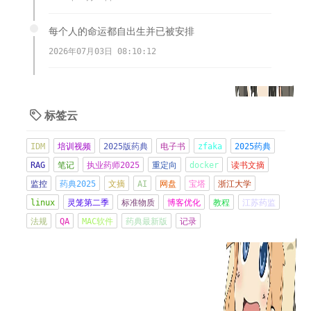
每个人的命运都自出生并已被安排
2026年07月03日 08:10:12
多个服务器遭到木马植入，挖矿，跑流量，端口扫
描，无语啦。
标签云

2026年06月21日 08:57:16
IDM
培训视频
2025版药典
电子书
zfaka
2025药典
现在CMO都好卷，交付物其实都做的不好，因为太忙
RAG
笔记
执业药师2025
重定向
docker
读书文摘
了
监控
药典2025
文摘
AI
网盘
宝塔
浙江大学
2026年06月08日 21:15:42
linux
灵笼第二季
标准物质
博客优化
教程
江苏药监
法规
QA
MAC软件
药典最新版
记录
管住嘴
2026年06月01日 13:37:03
CRS-细胞因子释放综合征Cytokine Release
Syndrome