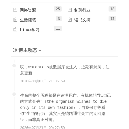
25
18


网络资源
制药行业
3
15


生活随笔
读书文摘
11

Linux学习
博主动态 ~

哎，wordpress被数据库被注入，近期有漏洞，注
意更新
2026年08月03日 21:36:59
生命的整个历程都是在追溯死亡。有机体想“以自己
的方式死去”（the organism wishes to die
only in its own fashion），自我保存等看
似“生”的行为，其实只是绕路通往死亡的迂回路
径，而非真正对抗。
2026年07月21日 09:27:59