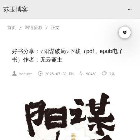
苏玉博客
首页
/
网络资源
/
正文
好书分享：<阳谋破局>下载（pdf，epub电子
书）作者：无云斋主




sdcumt
2025-07-31 PM
984℃
1条